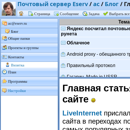
Почтовый сервер Eserv
/
ac
/
Блог
/
Г
Страница
Сообщение
Задача
Выбрать все
Тема
ac@eserv.ru
Яндекс посчитал почтовы
Блог
рунета
Общие папки
Облачное
Проекты и группы
Android proxy - обещанного т
Контакты
Визитка
Правильный протокол
План
Гагарин. Made in USSR.
Программы
Главная стат
В домене .RU уже 3 млрд 
Настройки
сайте
Некрасов о Яндексе
Назад к железу
LiveInternet
прислал
сайта в переходах п
Android не smart
самых популярных за