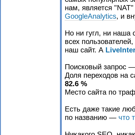
Юбилей папки spam
нам, является "NAT" 
GoogleAnalytics
, и в
ВКонтакте внедряет Байеса
Из жизни вирусов
Но ни гугл, ни наша
Imminet Protect переименова
всех пользователей,
наш сайт. А
LiveInte
1 июля SQLite станет еще б
Thunderbird 3.1 beta2 улучш
Поисковый запрос 
Доля переходов на с
Eserv DNS-сервер принял п
82.6 %
Berkeley DB 5 как убийца SQL
Место сайта по траф
WinSock от меня устал
Есть даже такие люб
acFilter или искусственный и
по названию —
что 
Как поломать Thunderbird
Никакого SEO, никак
А по-немецки с лошадьми