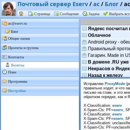
Почтовый сервер Eserv
/
ac
/
Блог
/
a
Страница
Сообщение
Задача
Выбрать все
ac@eserv.ru
Яндекс посчитал 
Блог
Облачное
Общие папки
Android proxy - об
Проекты и группы
Правильный прото
Гагарин. Made in 
Контакты
В домене .RU уже
Визитка
Некрасов о Яндек
План
Назад к железу
Программы
Android не smart
Исправляю
ProxyMode
(р
правильно ходит, и что 
Юбилей папки spa
Настройки
письмо на спам, и это м
ВКонтакте внедряе
обратном порядке, как и R
Из жизни вирусов
X-Classification:
eserv
Imminet Protect пе
X-Spam-Cls: PF=
eserv
, S
X-Classification:
eserv
1 июля SQLite ста
X-Spam-Cls: PF=
eserv
, S
Thunderbird 3.1 be
X-Classification: unclassifi
X-Spam-Cls: PF=unclassifi
Eserv DNS-сервер