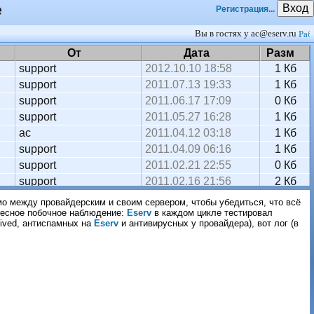
е
Вход
Регистрация...
Вы в гостях у ac@eserv.ru
От
Дата
Разм
support
2012.10.10 18:58
1 Кб
support
2011.07.13 19:33
1 Кб
support
2011.06.17 17:09
0 Кб
support
2011.05.27 16:28
1 Кб
ac
2011.04.12 03:18
1 Кб
support
2011.04.09 06:16
1 Кб
support
2011.02.21 22:55
0 Кб
support
2011.02.16 21:56
2 Кб
support
2010.11.15 00:46
1 Кб
мо между провайдерским и своим сервером, чтобы убедиться, что всё
ересное побочное наблюдение:
support
Eserv
2010.11.12 23:24
в каждом цикле тестировал
1 Кб
eived, антиспамных на
Eserv
и антивирусных у провайдера), вот лог (в
ac
2010.08.26 18:23
1 Кб
ac
2010.07.07 17:38
2 Кб
ac
2010.05.08 23:09
1 Кб
ac
2010.05.08 07:16
2 Кб
ac
2010.05.06 02:44
1 Кб
ac
2010.04.07 05:13
1 Кб