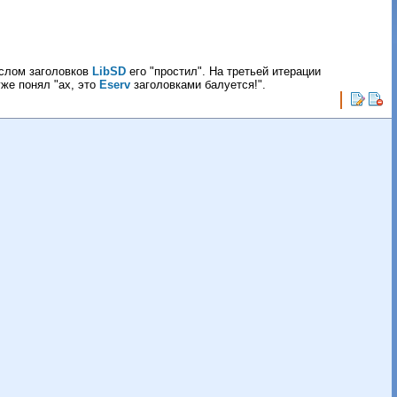
ac
2010.04.03 19:31
2 Кб
support
2010.03.30 20:30
0 Кб
ac
2010.03.26 22:41
1 Кб
слом заголовков
LibSD
его "простил". На третьей итерации
ac
2010.03.26 21:22
1 Кб
уже понял "ах, это
Eserv
заголовками балуется!".
support
2010.03.23 00:06
1 Кб
ac
2010.02.26 05:38
1 Кб
ac
2010.02.04 21:14
1 Кб
ac
2010.02.01 06:25
1 Кб
ac
2010.01.11 16:21
0 Кб
ac
2009.12.11 20:04
1 Кб
support
2009.12.06 06:13
0 Кб
ac
2009.12.04 00:01
1 Кб
ac
2009.11.14 22:01
1 Кб
ac
2009.11.13 07:49
4 Кб
ac
2009.11.02 17:13
1 Кб
ac
2009.10.12 08:50
3 Кб
Andrey Cherezov
2009.09.26 03:28
2 Кб
Andrey Cherezov
2009.08.21 11:33
2 Кб
Andrey Cherezov
2009.08.21 00:32
1 Кб