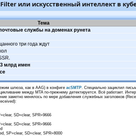
cFilter или искусственный интеллект в куб
Тема
почтовые службы на доменах рунета
ещанного три года ждут
кол
USSR.
 3 млрд имен
се
ежим шлюза, как в AAG) в конфиге
acSMTP
. Специально зациклил пись
зацикливание между MTA по-прежнему детектируется. Всё работает. Инт
m
нение заметно менялось по мере добавления служебных заголовков (Rec
т Байеса
eceived):
реименовали в ClamAV for Windows
P=clear, SD=clear, SPR=9666
нет еще быстрее
P=clear, SD=clear, SPR=9666
ta2 улучшает поддержку Eserv
ed
ed, SP=clear, SD=clear, SPR=8000
 принял первые домены