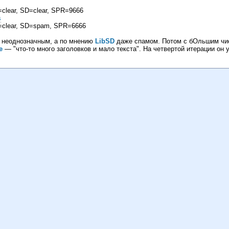
бийца SQLite 3 ?
=clear, SD=clear, SPR=9666
s
стал
P=clear, SD=spam, SPR=6666
твенный интеллект в кубе
о неоднозначным, а по мнению
LibSD
даже спамом. Потом с бОльшим чи
erbird
e
— "что-то много заголовков и мало текста". На четвертой итерации он 
шадьми
.509-сертификаты
3.1
мал NTLM
сировка
 3.0
бучение байесов
тернета
а Доуэля
й
t-encoding
о скомпилировать Eserv