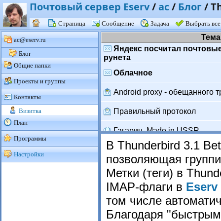
Почтовый сервер Eserv
/
ac
/
Блог
/
T
Страница
Сообщение
Задача
Выбрать все
Тема
ac@eserv.ru
Яндекс посчитал почтовы
Блог
рунета
Общие папки
Облачное
Проекты и группы
Android proxy - обещанного т
Контакты
Визитка
Правильный протокол
План
Гагарин. Made in USSR.
Программы
В Thunderbird 3.1 B
В домене .RU уже 3 млрд 
Настройки
позволяющая группи
Некрасов о Яндексе
Метки (теги) в Thun
IMAP-флаги в
Eserv
Назад к железу
том числе автомати
Android не smart
Благодаря "быстрым 