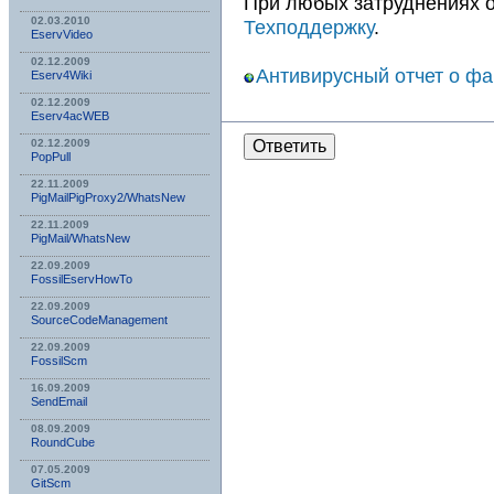
При любых затруднениях 
02.03.2010
Техподдержку
.
EservVideo
02.12.2009
Антивирусный отчет о ф
Eserv4Wiki
02.12.2009
Eserv4acWEB
Ответить
02.12.2009
PopPull
22.11.2009
PigMailPigProxy2/WhatsNew
22.11.2009
PigMail/WhatsNew
22.09.2009
FossilEservHowTo
22.09.2009
SourceCodeManagement
22.09.2009
FossilScm
16.09.2009
SendEmail
08.09.2009
RoundCube
07.05.2009
GitScm