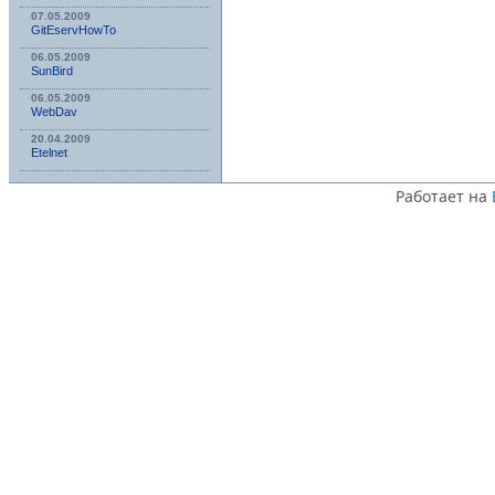
07.05.2009
GitEservHowTo
06.05.2009
SunBird
06.05.2009
WebDav
20.04.2009
Etelnet
Работает на