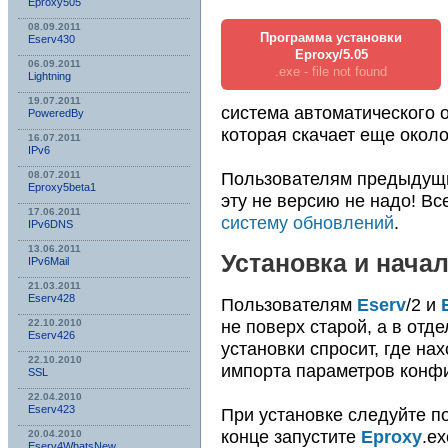
Eproxy505
08.09.2011
Программа установки
Eserv430
Eproxy/5.05
06.09.2011
.exe - file not found
Lightning
19.07.2011
система автоматического 
PoweredBy
которая скачает еще окол
16.07.2011
IPv6
Пользователям предыдущ
08.07.2011
Eproxy5beta1
эту не версию не надо! Вс
17.06.2011
систему обновлений
.
IPv6DNS
13.06.2011
Установка и нача
IPv6Mail
21.03.2011
Eserv428
Пользователям
Eserv
/2 и
не поверх старой, а в отд
22.10.2010
Eserv426
установки спросит, где на
22.10.2010
импорта параметров конф
SSL
22.04.2010
Eserv423
При установке следуйте по
конце запустите
Eproxy
.e
20.04.2010
Eserv4WhatsNew