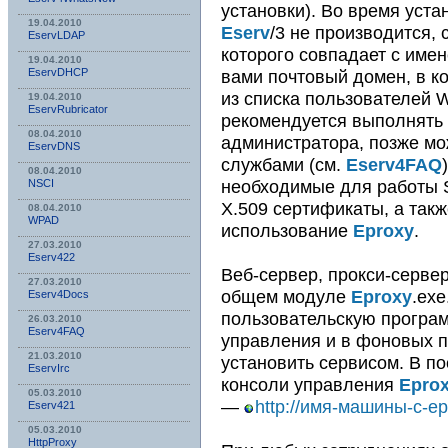
установки). Во время уста
19.04.2010
Eserv
/3 не производится,
EservLDAP
которого совпадает с име
19.04.2010
вами почтовый домен, в к
EservDHCP
из списка пользователей 
19.04.2010
EservRubricator
рекомендуется выполнять 
08.04.2010
администратора, позже мо
EservDNS
службами (см.
Eserv4FAQ
08.04.2010
необходимые для работы 
NSСI
X.509 сертификаты, а такж
08.04.2010
WPAD
использование
Eproxy
.
27.03.2010
Eserv422
Веб-сервер, прокси-серве
27.03.2010
общем модуле
Eproxy
.exe
Eserv4Docs
пользовательскую програм
26.03.2010
Eserv4FAQ
управления и в фоновых по
21.03.2010
установить сервисом. В п
EservIrc
консоли управления
Epro
05.03.2010
—
http://имя-машины-с-ep
Eserv421
05.03.2010
HttpProxy