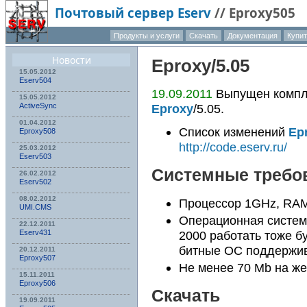
Почтовый сервер Eserv
//
Eproxy505
Продукты и услуги
Скачать
Документация
Купи
О компа
Новости
Eproxy
/5.05
15.05.2012
Eserv504
19.09.2011
Выпущен компле
15.05.2012
Eproxy
/5.05.
ActiveSync
01.04.2012
Список изменений
Ep
Eproxy508
http://code.eserv.ru/
25.03.2012
Eserv503
Системные требо
26.02.2012
Eserv502
08.02.2012
Процессор 1GHz, RAM
UMI.CMS
Операционная систем
22.12.2011
Eserv431
2000 работать тоже бу
битные ОС поддержи
20.12.2011
Eproxy507
Не менее 70 Mb на же
15.11.2011
Eproxy506
Скачать
19.09.2011