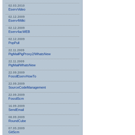
02.03.2010
EservVideo
02.12.2009
Eserv4Wiki
02.12.2009
Eserv4acWEB
02.12.2009
PopPull
22.11.2009
PigMailPigProxy2/WhatsNew
22.11.2009
PigMail/WhatsNew
22.09.2009
FossilEservHowTo
22.09.2009
SourceCodeManagement
22.09.2009
FossilScm
16.09.2009
SendEmail
08.09.2009
RoundCube
07.05.2009
GitScm