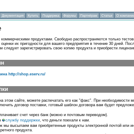
Документация
Купить
Поддержка
Форумы
Партнёрам
Статьи
О компани
е
коммерческими продуктами. Свободно распространяются только тестов
оценки их пригодности для вашего предприятия в течение 30 дней. Посл
и следует зарегистрировать свою копию продукта и приобрести лицензи
ин
на http://shop.eserv.ru/
пки
на этом сайте, можете распечатать его как "факс". При необходимости 
лючить договор поставки, готовый шаблон договора вам будет предложе
плачивает счет через банк (можно и почтовым переводом).
в
службу поддержки
, что деньги поехали к нам.
ок мы высылаем вам приобретенные продукты электронной почтой или и
ретного продукта.