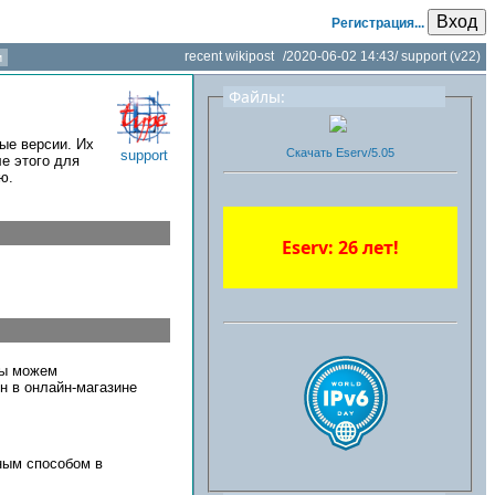
Вход
Регистрация...
recent wikipost
/
2020-06-02 14:43
/
support
(v22)
и
Файлы:
ые версии. Их
Скачать Eserv/5.05
support
е этого для
ю.
Eserv: 26 лет!
мы можем
н в онлайн-магазине
ным способом в