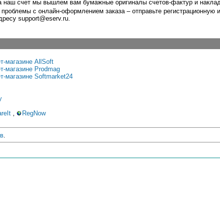
а наш счет мы вышлем вам бумажные оригиналы счетов-фактур и накла
о проблемы с онлайн-оформлением заказа – отправьте регистрационную
дресу support@eserv.ru.
т-магазине AllSoft
ет-магазине Prodmag
т-магазине Softmarket24
y
reIt
,
RegNow
в
.