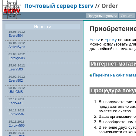
Почтовый сервер Eserv
//
Order
Продукты и услуги
Скачать
Новости
Приобретени
15.05.2012
Eserv504
Eserv
и
Eproxy
являются 
15.05.2012
можно использовать для 
ActiveSync
дальнейшей эксплуатаци
01.04.2012
Eproxy508
Интернет-магаз
25.03.2012
Eserv503
Перейти на сайт магази
26.02.2012
Eserv502
08.02.2012
Процедура поку
UMI.CMS
22.12.2011
Вы получаете счет 
Eserv431
предварительно зак
20.12.2011
вместе со счетом.
Eproxy507
Ваша организация о
Вы сообщаете нам 
15.11.2011
Eproxy506
В течение двух сут
зависимости от конк
19.09.2011