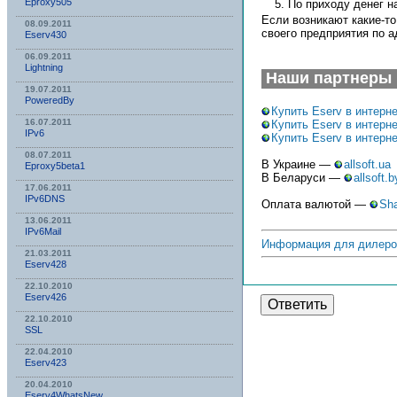
Eproxy505
По приходу денег н
Если возникают какие-т
08.09.2011
своего предприятия по а
Eserv430
06.09.2011
Lightning
Наши партнеры
19.07.2011
PoweredBy
Купить Eserv в интерне
16.07.2011
Купить Eserv в интерн
IPv6
Купить Eserv в интерне
08.07.2011
В Украине —
allsoft.ua
Eproxy5beta1
В Беларуси —
allsoft.b
17.06.2011
IPv6DNS
Оплата валютой —
Sha
13.06.2011
IPv6Mail
Информация для дилеро
21.03.2011
Eserv428
22.10.2010
Eserv426
Ответить
22.10.2010
SSL
22.04.2010
Eserv423
20.04.2010
Eserv4WhatsNew