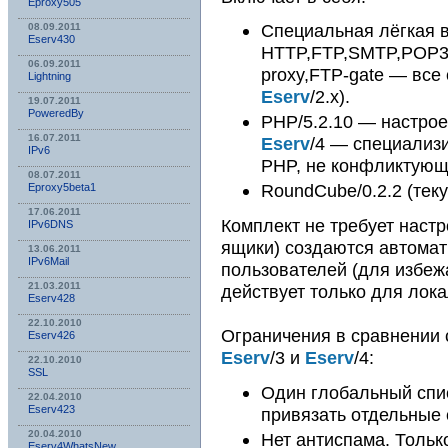
Eproxy505
Специальная лёгкая 
08.09.2011
Eserv430
HTTP,FTP,SMTP,POP3
06.09.2011
proxy,FTP-gate — все
Lightning
Eserv
/2.x).
19.07.2011
PoweredBy
PHP/5.2.10 — настрое
16.07.2011
Eserv
/4 — специализ
IPv6
PHP, не конфликтующ
08.07.2011
RoundCube/0.2.2 (теку
Eproxy5beta1
17.06.2011
Комплект не требует настр
IPv6DNS
ящики) создаются автомат
13.06.2011
IPv6Mail
пользователей (для избеж
21.03.2011
действует только для лок
Eserv428
22.10.2010
Ограничения в сравнении
Eserv426
Eserv
/3 и
Eserv
/4:
22.10.2010
SSL
Один глобальный спи
22.04.2010
Eserv423
привязать отдельные 
20.04.2010
Нет антиспама. Тольк
Eserv4WhatsNew