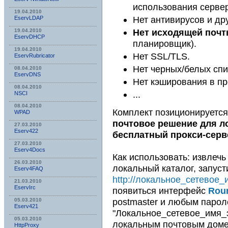
использования серве
19.04.2010
Нет антивирусов и др
EservLDAP
Нет исходящей поч
19.04.2010
EservDHCP
планировщик).
19.04.2010
Нет SSL/TLS.
EservRubricator
Нет черных/белых спи
08.04.2010
EservDNS
Нет кэширования в пр
08.04.2010
...
NSСI
08.04.2010
Комплект позиционируется 
WPAD
почтовое решение для л
27.03.2010
Eserv422
бесплатный прокси-серв
27.03.2010
Eserv4Docs
Как использовать: извлечь
26.03.2010
локальный каталог, запус
Eserv4FAQ
http://локальное_сетевое
21.03.2010
EservIrc
появиться интерфейс
Rou
postmaster и любым парол
05.03.2010
Eserv421
"Локальное_сетевое_имя_э
05.03.2010
локальным почтовым доме
HttpProxy