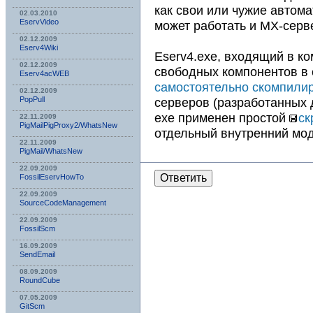
как свои или чужие автома
02.03.2010
EservVideo
может работать и MX-серв
02.12.2009
Eserv4Wiki
Eserv4.exe, входящий в к
02.12.2009
свободных компонентов в 
Eserv4acWEB
самостоятельно скомпилир
02.12.2009
серверов (разработанных 
PopPull
exe применен простой
ск
22.11.2009
PigMailPigProxy2/WhatsNew
отдельный внутренний мод
22.11.2009
PigMail/WhatsNew
22.09.2009
Ответить
FossilEservHowTo
22.09.2009
SourceCodeManagement
22.09.2009
FossilScm
16.09.2009
SendEmail
08.09.2009
RoundCube
07.05.2009
GitScm