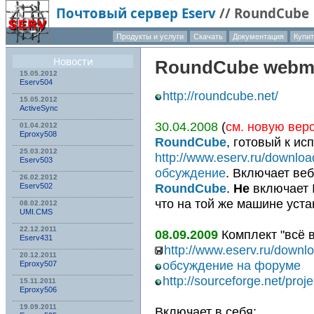
Почтовый сервер Eserv
//
RoundCube
Продукты и услуги
Скачать
Документация
Купи
О компа
Новости
RoundCube
webma
15.05.2012
Eserv504
http://roundcube.net/
15.05.2012
ActiveSync
30.04.2008
(
см. новую вер
01.04.2012
Eproxy508
RoundCube
, готовый к и
25.03.2012
http://www.eserv.ru/downl
Eserv503
обсуждение
. Включает ве
26.02.2012
RoundCube
.
Не
включает 
Eserv502
что на той же машине уст
08.02.2012
UMI.CMS
22.12.2011
08.09.2009
Комплект "всё в
Eserv431
http://www.eserv.ru/downl
20.12.2011
обсуждение на форуме
Eproxy507
http://sourceforge.net/pro
15.11.2011
Eproxy506
19.09.2011
Включает в себя: