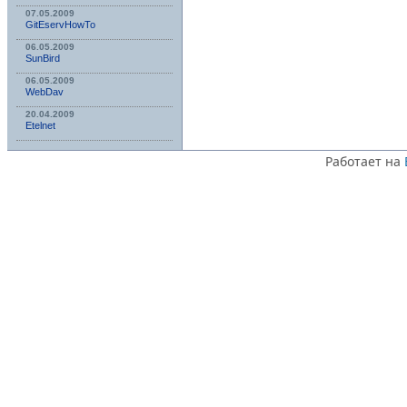
07.05.2009
GitEservHowTo
06.05.2009
SunBird
06.05.2009
WebDav
20.04.2009
Etelnet
Работает на