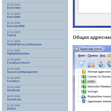
02.03.2010
EservVideo
02.12.2009
Eserv4Wiki
02.12.2009
Eserv4acWEB
02.12.2009
PopPull
Общая адресная
22.11.2009
PigMailPigProxy2/WhatsNew
22.11.2009
PigMail/WhatsNew
22.09.2009
FossilEservHowTo
22.09.2009
SourceCodeManagement
22.09.2009
FossilScm
16.09.2009
SendEmail
08.09.2009
RoundCube
07.05.2009
GitScm