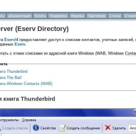
ать
Документация
Купить
Поддержка
Форумы
Партнёрам
Статьи
О комп
rver (
Eserv
Directory)
та
Eserv
/4 предоставляет доступ к спискам контактов, учетных записей, 
х данных
Eserv
.
отать с этими списками из адресной книги Windows (WAB, Windows
Conta
ента
га Thunderbird
га The Bat!
ига Windows Contacts (WAB)
 книга Thunderbird