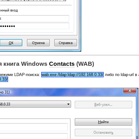
я книга Windows
Contacts
(WAB)
 режиме LDAP-поиска:
wab.exe /ldap:ldap://192.168.0.33/
либо по ldap-url в
0.33/