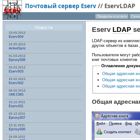
Почтовый сервер Eserv
//
EservLDAP
Продукты и услуги
Скач
Новости
Eserv
LDAP
se
15.05.2012
Eserv504
LDAP-сервер из комплек
15.05.2012
других объектов в база
ActiveSync
Пользователи могут раб
01.04.2012
книг почтовых клиентов.
Eproxy508
Оглавление докум
25.03.2012
Eserv503
Общая адресная кни
26.02.2012
Общая адресная кни
Eserv502
Общая адресная кн
08.02.2012
UMI.CMS
Общая адресная
22.12.2011
Eserv431
20.12.2011
Eproxy507
15.11.2011
Eproxy506
19.09.2011