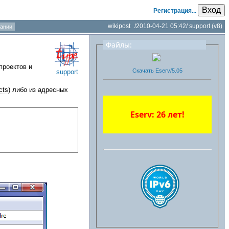
Вход
Регистрация...
wikipost
/
2010-04-21 05:42
/
support
(v8)
ании
Файлы:
проектов и
Скачать Eserv/5.05
support
cts
) либо из адресных
Eserv: 26 лет!