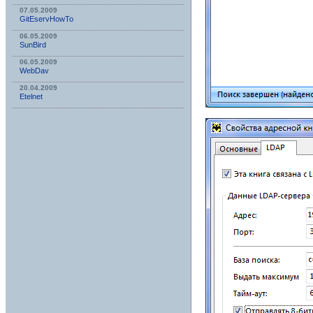
07.05.2009
GitEservHowTo
06.05.2009
SunBird
06.05.2009
WebDav
20.04.2009
Etelnet