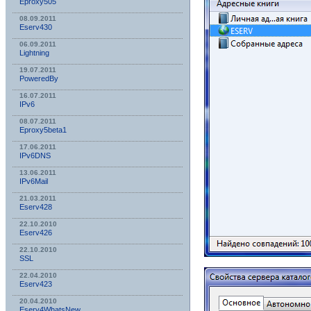
Eproxy505
08.09.2011
Eserv430
06.09.2011
Lightning
19.07.2011
PoweredBy
16.07.2011
IPv6
08.07.2011
Eproxy5beta1
17.06.2011
IPv6DNS
13.06.2011
IPv6Mail
21.03.2011
Eserv428
22.10.2010
Eserv426
22.10.2010
SSL
22.04.2010
Eserv423
20.04.2010
Eserv4WhatsNew