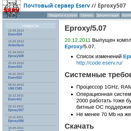
Почтовый сервер Eserv
//
Eproxy507
Продукты и услуги
Скачать
Документация
Купи
О компа
Новости
Eproxy
/5.07
15.05.2012
Eserv504
20.12.2011
Выпущен компле
15.05.2012
Eproxy
/5.07.
ActiveSync
01.04.2012
Список изменений
Ep
Eproxy508
http://code.eserv.ru/
25.03.2012
Eserv503
Системные требо
26.02.2012
Eserv502
08.02.2012
Процессор 1GHz, RAM
UMI.CMS
Операционная систем
22.12.2011
Eserv431
2000 работать тоже бу
битные ОС поддержи
20.12.2011
Eproxy507
Не менее 70 Mb на же
15.11.2011
Eproxy506
Скачать
19.09.2011