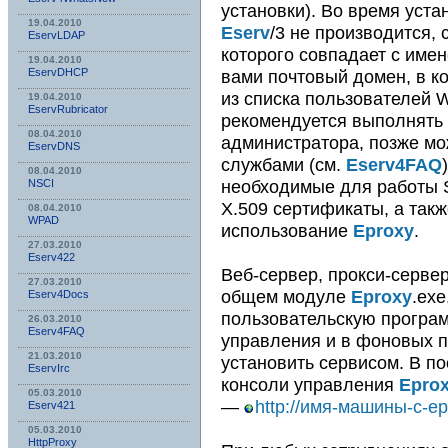
установки). Во время уста
19.04.2010
Eserv
/3 не производится,
EservLDAP
которого совпадает с име
19.04.2010
вами почтовый домен, в к
EservDHCP
из списка пользователей 
19.04.2010
EservRubricator
рекомендуется выполнять 
08.04.2010
администратора, позже мо
EservDNS
службами (см.
Eserv4FAQ
08.04.2010
необходимые для работы 
NSСI
X.509 сертификаты, а такж
08.04.2010
WPAD
использование
Eproxy
.
27.03.2010
Eserv422
Веб-сервер, прокси-серве
27.03.2010
общем модуле
Eproxy
.exe
Eserv4Docs
пользовательскую програм
26.03.2010
Eserv4FAQ
управления и в фоновых по
21.03.2010
установить сервисом. В п
EservIrc
консоли управления
Epro
05.03.2010
—
http://имя-машины-с-ep
Eserv421
05.03.2010
HttpProxy