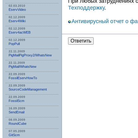
При любых затруднениях 
02.03.2010
Техподдержку
.
EservVideo
02.12.2009
Антивирусный отчет о ф
Eserv4Wiki
02.12.2009
Eserv4acWEB
Ответить
02.12.2009
PopPull
22.11.2009
PigMailPigProxy2/WhatsNew
22.11.2009
PigMail/WhatsNew
22.09.2009
FossilEservHowTo
22.09.2009
SourceCodeManagement
22.09.2009
FossilScm
16.09.2009
SendEmail
08.09.2009
RoundCube
07.05.2009
GitScm