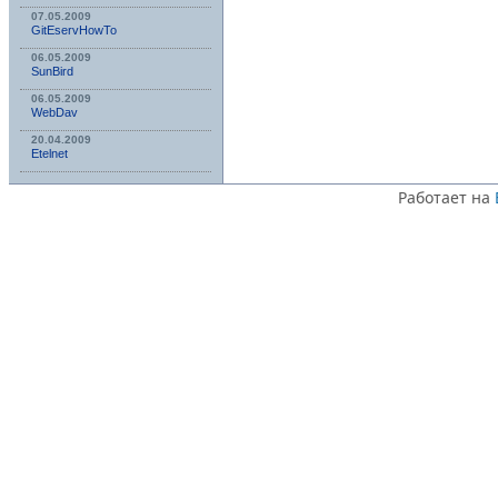
07.05.2009
GitEservHowTo
06.05.2009
SunBird
06.05.2009
WebDav
20.04.2009
Etelnet
Работает на