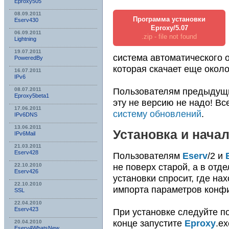
Eproxy505
08.09.2011
Программа установки
Eserv430
Eproxy/5.07
06.09.2011
.zip - file not found
Lightning
19.07.2011
система автоматического 
PoweredBy
которая скачает еще окол
16.07.2011
IPv6
Пользователям предыдущ
08.07.2011
Eproxy5beta1
эту не версию не надо! Вс
17.06.2011
систему обновлений
.
IPv6DNS
13.06.2011
Установка и нача
IPv6Mail
21.03.2011
Eserv428
Пользователям
Eserv
/2 и
не поверх старой, а в отд
22.10.2010
Eserv426
установки спросит, где на
22.10.2010
импорта параметров конф
SSL
22.04.2010
Eserv423
При установке следуйте по
конце запустите
Eproxy
.e
20.04.2010
Eserv4WhatsNew