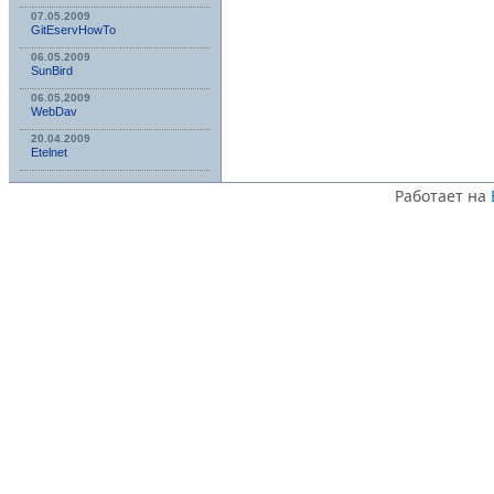
07.05.2009
GitEservHowTo
06.05.2009
SunBird
06.05.2009
WebDav
20.04.2009
Etelnet
Работает на