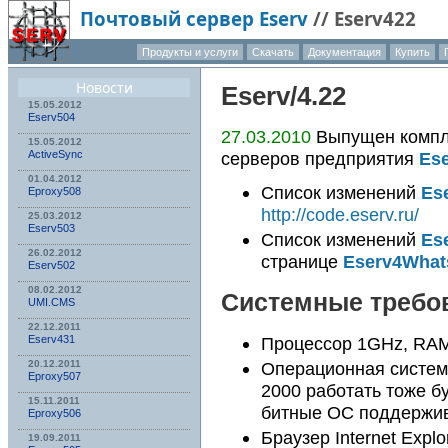
Почтовый сервер Eserv
//
Eserv422
Продукты и услуги
Скачать
Документация
Купить
Новости
Eserv
/4.22
15.05.2012
Eserv504
27.03.2010
Выпущен компле
15.05.2012
серверов предприятия
Es
ActiveSync
01.04.2012
Список изменений
Es
Eproxy508
http://code.eserv.ru/
25.03.2012
Eserv503
Список изменений
Es
26.02.2012
странице
Eserv4Wha
Eserv502
08.02.2012
Системные требо
UMI.CMS
22.12.2011
Eserv431
Процессор 1GHz, RAM
20.12.2011
Операционная систем
Eproxy507
2000 работать тоже бу
15.11.2011
битные ОС поддержи
Eproxy506
Браузер Internet Expl
19.09.2011