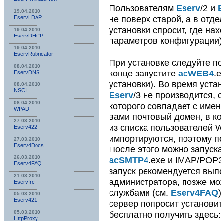
Пользователям
Eserv
/2 и
19.04.2010
не поверх старой, а в отд
EservLDAP
установки спросит, где на
19.04.2010
EservDHCP
параметров конфигурации)
19.04.2010
EservRubricator
При установке следуйте по
08.04.2010
конце запустите
acWEB4
.
EservDNS
установки). Во время уста
08.04.2010
NSСI
Eserv
/3 не производится,
08.04.2010
которого совпадает с име
WPAD
вами почтовый домен, в к
27.03.2010
из списка пользователей 
Eserv422
импортируются, поэтому п
27.03.2010
Eserv4Docs
После этого можно запуск
26.03.2010
acSMTP4
.exe и IMAP/POP
Eserv4FAQ
запуск рекомендуется вып
21.03.2010
администратора, позже мо
EservIrc
службами (см.
Eserv4FAQ
05.03.2010
Eserv421
сервер попросит установи
бесплатно получить здесь
05.03.2010
HttpProxy