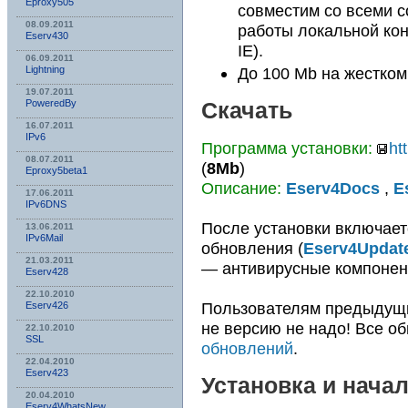
Eproxy505
совместим со всеми 
08.09.2011
работы локальной ко
Eserv430
IE).
06.09.2011
Lightning
До 100 Mb на жестком
19.07.2011
PoweredBy
Скачать
16.07.2011
IPv6
Программа установки:
ht
08.07.2011
(
8Mb
)
Eproxy5beta1
Описание:
Eserv4Docs
,
E
17.06.2011
IPv6DNS
После установки включает
13.06.2011
IPv6Mail
обновления (
Eserv4Updat
21.03.2011
— антивирусные компонен
Eserv428
22.10.2010
Пользователям предыдущ
Eserv426
не версию не надо! Все о
22.10.2010
SSL
обновлений
.
22.04.2010
Eserv423
Установка и нача
20.04.2010
Eserv4WhatsNew