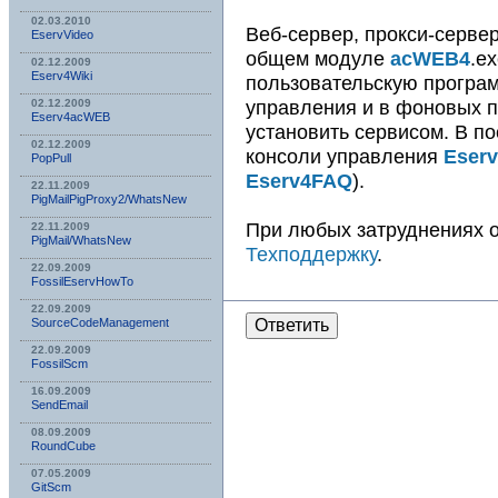
02.03.2010
Веб-сервер, прокси-серве
EservVideo
общем модуле
acWEB4
.e
02.12.2009
Eserv4Wiki
пользовательскую програм
управления и в фоновых по
02.12.2009
Eserv4acWEB
установить сервисом. В п
02.12.2009
консоли управления
Eserv
PopPull
Eserv4FAQ
).
22.11.2009
PigMailPigProxy2/WhatsNew
При любых затруднениях 
22.11.2009
PigMail/WhatsNew
Техподдержку
.
22.09.2009
FossilEservHowTo
22.09.2009
Ответить
SourceCodeManagement
22.09.2009
FossilScm
16.09.2009
SendEmail
08.09.2009
RoundCube
07.05.2009
GitScm