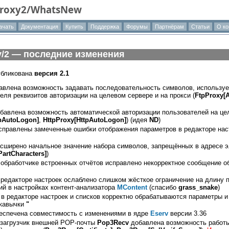
Proxy2/WhatsNew
ачать
Документация
Купить
Поддержка
Форумы
Партнёрам
Статьи
О ко
y/2 — последние изменения
бликована
версия 2.1
бавлена возможность задавать последовательность символов, использу
еля реквизитов авторизации на целевом сервере и на прокси (
FtpProxy[A
обавлена возможность автоматической авторизации пользователей на ц
tpAutoLogon]
,
HttpProxy[HttpAutoLogon]
) (идея
ND
)
справлены замеченные ошибки отображения параметров в редакторе наст
асширено начальное значение набора символов, запрещённых в адресе э
artCharacters]
)
обработчике встроенных отчётов исправлено некорректное сообщение о
 редакторе настроек ослаблено слишком жёсткое ограничение на длину
ий в настройках контент-анализатора
MContent
(спасибо
grass_snake
)
 в редакторе настроек и списков корректно обрабатываются параметры 
 кавычки
"
беспечена совместимость с изменениями в ядре
Eserv
версии 3.36
 загрузчик внешней POP-почты
Pop3Recv
добавлена возможность работы