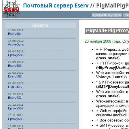
Почтовый сервер Eserv
//
PigMailPig
Продукты и услуги
Ск
Новости
PigMail+PigProx
15.05.2012
Eserv504
23 ноября 2009 года.
Опу
15.05.2012
ActiveSync
+ FTP-прокси: до
01.04.2012
качестве разделит
Eproxy508
grass_snake
)
25.03.2012
+ HTTP-прокси: д
Eserv503
(
HttpProxy[UseHt
Web-интерфейс: и
26.02.2012
Eserv502
Volodya_Lentsik
)
* SMTP-сервер: р
08.02.2012
(
SMTP[DenyLocalP
UMI.CMS
Web-интерфейс: в 
22.12.2011
grass_snake
)
Eserv431
Web-интерфейс: в
20.12.2011
архивации вложен
Eproxy507
+ Web-интерфейс:
символы двойной
15.11.2011
Eproxy506
+ Все серверы: о
+ SMTP-сервер: в
19.09.2011