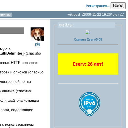
Вход
Регистрация...
wikipost
/
2009-11-22 19:26
/
pig
(v1)
мпании
Файлы:
Скачать Eserv/5.05
pig
емую в
uthDelimiter]
) (спасибо
елевых HTTP-серверах
Eserv: 26 лет!
роек и списков (спасибо
лектронной почты
б ошибке (спасибо
 поля шаблона команды
и поля, содержащие
 с использованием