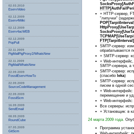
SocksProxy[AuthF
02.03.2010
HTTP
[AuthFailPer
EservVideo
+ HTTP-сервер, F
02.12.2009
"липучки" (задерж
Eserv4Wiki
POP[TarpitInterval
HttpProxy[UseTarp
02.12.2009
SocksProxy[UseTar
Eserv4acWEB
TCPMAP[UseTarpit
02.12.2009
FTP
[TarpitInterval]
PopPull
SMTP-сервер: из
обрабатываются п
22.11.2009
PigMailPigProxy2/WhatsNew
+ SMTP-сервер: к
+ Web-интерфейс,
22.11.2009
PigMail/WhatsNew
SMTP-сервера, а 
SMTP-сервер: исп
22.09.2009
(спасибо
leka
)
FossilEservHowTo
SMTP-сервер: испр
22.09.2009
писем в одной сес
SourceCodeManagement
+ Web-интерфейс:
22.09.2009
перемещение и уд
FossilScm
+ Web-интерфейс:
16.09.2009
Все серверы: исп
SendEmail
+ Установщик: в к
08.09.2009
24 марта 2009 года.
Опуб
RoundCube
07.05.2009
Программа установ
GitScm
Web-интерфейс: р