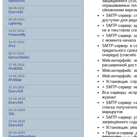
защищённого (SSL
Eproxy505
опрашиваемых поч
08.09.2011
обновлении верси
Eserv430
+ SMTP-сервер: с
доступен для реда
06.09.2011
Lightning
+ SMTP-сервер: и
не в текстовом спи
19.07.2011
PoweredBy
+ SMTP-сервер: з
с момента начала
16.07.2011
SMTP-сервер: в с
IPv6
предельного срока
08.07.2011
очереди) (спасиб
Eproxy5beta1
Web-интерфейс: и
расширенной дост
17.06.2011
IPv6DNS
Web-интерфейс: и
Web-интерфейс: и
13.06.2011
IPv6Mail
+ Установщик: спр
+ SMTP-сервер: н
21.03.2011
Eserv428
Все серверы: исп
журнал
22.10.2010
+ SMTP-сервер: с
Eserv426
списка получателе
22.10.2010
маршрутов
SSL
+ SMTP-сервер: у
запрещённого сод
22.04.2010
Eserv423
+ Установщик: реа
+ Прокси-сервер: 
20.04.2010
Eserv4WhatsNew