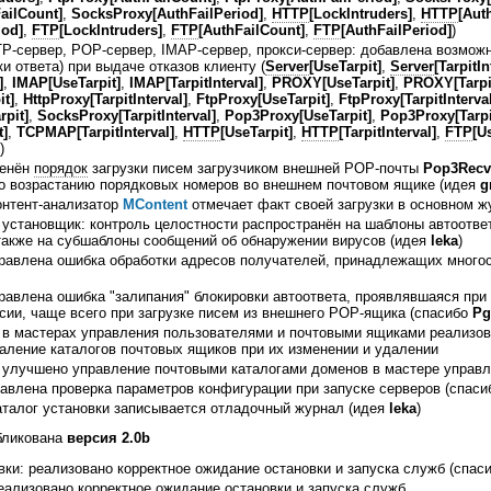
ailCount]
,
SocksProxy[AuthFailPeriod]
,
HTTP
[LockIntruders]
,
HTTP
[Aut
iod]
,
FTP
[LockIntruders]
,
FTP
[AuthFailCount]
,
FTP
[AuthFailPeriod]
)
TP-сервер, POP-сервер, IMAP-сервер, прокси-сервер: добавлена возмож
ки ответа) при выдаче отказов клиенту (
Server
[UseTarpit]
,
Server
[TarpitIn
]
,
IMAP[UseTarpit]
,
IMAP[TarpitInterval]
,
PROXY[UseTarpit]
,
PROXY[Tarpit
it]
,
HttpProxy[TarpitInterval]
,
FtpProxy[UseTarpit]
,
FtpProxy[TarpitInterval
pit]
,
SocksProxy[TarpitInterval]
,
Pop3Proxy[UseTarpit]
,
Pop3Proxy[Tarpit
]
,
TCPMAP[TarpitInterval]
,
HTTP
[UseTarpit]
,
HTTP
[TarpitInterval]
,
FTP
[U
)
менён
порядок
загрузки писем загрузчиком внешней POP-почты
Pop3Recv
о возрастанию порядковых номеров во внешнем почтовом ящике (идея
g
онтент-анализатор
MContent
отмечает факт своей загрузки в основном ж
 установщик: контроль целостности распространён на шаблоны автоотве
также на субшаблоны сообщений об обнаружении вирусов (идея
leka
)
равлена ошибка обработки адресов получателей, принадлежащих много
авлена ошибка "залипания" блокировки автоответа, проявлявшаяся при
сии, чаще всего при загрузке писем из внешнего POP-ящика (спасибо
Pg
 в мастерах управления пользователями и почтовыми ящиками реализов
аление каталогов почтовых ящиков при их изменении и удалении
 улучшено управление почтовыми каталогами доменов в мастере управ
равлена проверка параметров конфигурации при запуске серверов (спас
аталог установки записывается отладочный журнал (идея
leka
)
ликована
версия 2.0b
ки: реализовано корректное ожидание остановки и запуска служб (спас
еализовано корректное ожидание остановки и запуска служб