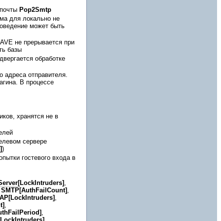
-почты
Pop2Smtp
ма для локально не
Поведение может быть
KAVE не прерывается при
ть базы
двергается обработке
го адреса отправителя.
агина. В процессе
ков, хранятся не в
елей
елевом сервере
]
)
опытки гостевого входа в
Server
[LockIntruders]
,
,
SMTP[AuthFailCount]
,
AP[LockIntruders]
,
t]
,
thFailPeriod]
,
LockIntruders]
,