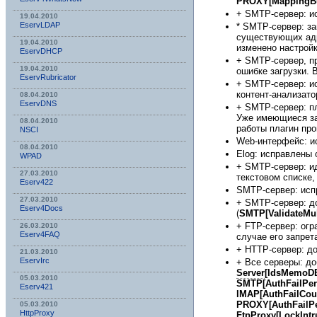
PROXY[MappingBu
+ SMTP-сервер: и
19.04.2010
EservLDAP
* SMTP-сервер: з
существующих адр
19.04.2010
изменено настройк
EservDHCP
+ SMTP-сервер, п
19.04.2010
ошибке загрузки. 
EservRubricator
+ SMTP-сервер: и
контент-анализат
08.04.2010
EservDNS
+ SMTP-сервер: п
Уже имеющиеся за
08.04.2010
работы плагин про
NSСI
Web-интерфейс: и
08.04.2010
Elog: исправлены 
WPAD
+ SMTP-сервер: и
27.03.2010
текстовом списке, 
Eserv422
SMTP-сервер: исп
27.03.2010
+ SMTP-сервер: д
Eserv4Docs
(
SMTP[ValidateMul
+ FTP-сервер: огр
26.03.2010
Eserv4FAQ
случае его запрет
+ HTTP-сервер: д
21.03.2010
EservIrc
+ Все серверы: до
Server
[IdsMemoD
05.03.2010
SMTP[AuthFailPer
Eserv421
IMAP[AuthFailCou
PROXY[AuthFailPe
05.03.2010
HttpProxy
FtpProxy[LockIntr