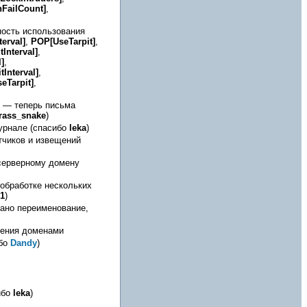
hFailCount]
,
ность использования
terval]
,
POP[UseTarpit]
,
Interval]
,
]
,
Interval]
,
seTarpit]
,
— теперь письма
rass_snake
)
урнале (спасибо
leka
)
тчиков и извещений
серверному домену
 обработке нескольких
1
)
ано переименование,
ления доменами
ибо
Dandy
)
ибо
leka
)