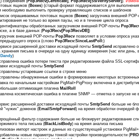
) соединения (
Pop3Recv[Certificate]
,
Pop3Recv[SslVerifyServer]
).
Измен
товых ящиков (
Boxes
) (старый формат поддерживается для выполнения
и необходимо выполнить проверку управляющих списков и шаблонов
писок опрашиваемых почтовых ящиков (
Boxes
) загрузчика внешней POP
ктирования не только во время паузы, но и в течение цикла опроса
дентификаторы обработанных загрузчиком внешней POP-почты
Pop3Rec
ске, а в базе данных (
Pop3Recv[Pop3RecvDB]
)
агрузчик внешней POP-почты
Pop3Recv
позволяет в условии опроса ука
 предыдущего опроса (слово
Pop3Recv:SinceLastPoll:
)
ервисе расширенной доставки исходящей почты
SmtpSend
исправлено о
 хранения письма в очереди на одну единицу измерения (час или день, 
о
Dandy
)
справлена ошибка потери текста при редактировании файла SSL-сертиф
авки исходящей почты
SmtpSend
справлены устаревшие ссылки в строке меню
справлены обнаруженные ошибки в формировании некоторых встроенных
авка по начальным настройкам PigMail+PigProxy включена в дистрибути
ебольшая оптимизация плагина
MailRoll
равлена косметическая ошибка в плагине SNMP — отметка о запуске не 
ервис расширенной доставки исходящей почты
SmtpSend
больше не бло
й "чужих" доменов (
EmailSmtpForward
) на время обработки очередей 
прощённый фильтр содержания больше не блокирует редактирование сп
ержимого тела письма (
BlackListBody
) на время анализа письма
лизован импорт настроек и данных из существующей установки PigMail+
добавлены новые параметры тонкой настройки производительности (
PROX