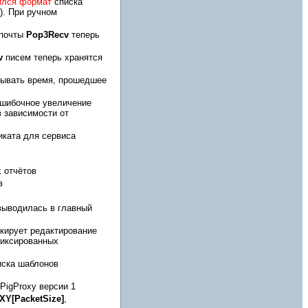
ился формат
списка
). При ручном
-почты
Pop3Recv
теперь
v
писем теперь хранятся
зывать время, прошедшее
шибочное увеличение
в зависимости от
иката для сервиса
 отчётов
в
выводилась в главный
кирует редактирование
фиксированных
иска шаблонов
PigProxy версии 1
Y[PacketSize]
,