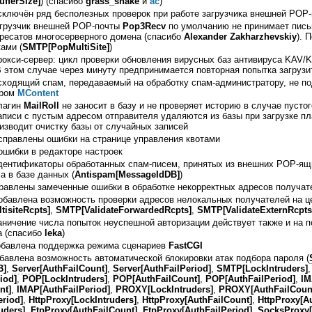
fferSize]
) (спасибо
grass_snake
и
ac
)
сключён ряд бесполезных проверок при работе загрузчика внешней POP
агрузчик внешней POP-почты
Pop3Recv
по умолчанию не принимает пись
есатов многосерверного домена (спасибо
Alexander Zakharzhevskiy
). 
ами (
SMTP[PopMultiSite]
)
рокси-сервер: цикл проверки обновления вирусных баз антивируса KAV/
В этом случае через минуту предпринимается повторная попытка загрузи
сходящий спам, передаваемый на обработку спам-администратору, не по
ором
MContent
лагин
MailRoll
не заносит в базу и не проверяет историю в случае пусто
писи с пустым адресом отправителя удаляются из базы при загрузке пл
изводит очистку базы от случайных записей
справлены ошибки на странице управления квотами
ошибки в редакторе настроек
дентификаторы обработанных спам-писем, принятых из внешних POP-ящи
а в базе данных (
Antispam[MessageIdDB]
)
равлены замеченные ошибки в обработке некорректных адресов получат
обавлена возможность проверки адресов нелокальных получателей на ц
tisiteRcpts]
,
SMTP[ValidateForwardedRcpts]
,
SMTP[ValidateExternRcpts
аничение числа попыток неуспешной авторизации действует также и на п
а (спасибо
leka
)
обавлена поддержка режима сценариев
FastCGI
бавлена возможность автоматической блокировки атак подбора пароля (
B]
,
Server
[AuthFailCount]
,
Server
[AuthFailPeriod]
,
SMTP[LockIntruders]
iod]
,
POP[LockIntruders]
,
POP[AuthFailCount]
,
POP[AuthFailPeriod]
,
IM
nt]
,
IMAP[AuthFailPeriod]
,
PROXY[LockIntruders]
,
PROXY[AuthFailCoun
riod]
,
HttpProxy[LockIntruders]
,
HttpProxy[AuthFailCount]
,
HttpProxy[Au
uders]
,
FtpProxy[AuthFailCount]
,
FtpProxy[AuthFailPeriod]
,
SocksProxy[